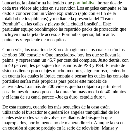
bancarias, la plataforma ha tenido que
pornhublive.
borrar dos de
cada tres vídeos alojados en su servidor. Los angeles campaña se ha
dado a conocer con un vídeo explicativo (apto con el fin de la
totalidad de los públicos) y mediante la presencia del “Team
Pornhub” en las calles y playas de la ciudad brasileña. Este
particular equipo ooohlímpico ha repartido packs de protección que
incluyen una tarjeta de acceso a Pornhub superior, lubricante,
pañuelos y repelente de mosquitos.
Como véis, los usuarios de Xbox -imaginamos los cuales serán los
de xbox 360 console y One mezclados-, boy los que se llevan la
palma, y representan un 45,7 per cent del complete. Justo detrás, con
un 40 percent, les persiguen los usuarios de PS3 y PS4. El resto de
sistemas tienen porcentajes mucho menores, algo curioso, teniendo
en cuenta los cuales la lógica empuja a pensar los cuales las consolas
portátiles serían más propicias para poder este modelo de
actividades. Los más de 200 vídeos que ha colgado a partir de el
pasado mes de mayo poseen la duración mass media de 40 minutos
y el lema de su canal parece «Juega duro, estudia duro«.
De esta manera, cuando los más pequeños de la casa estén
utilizando el buscador te quedará los angeles tranquilidad de los
cuales este no les va a devolver resultados de búsqueda que
inapropiados, por lo menos no de manera directa. Aunque la escena
en cuestión sí que se produjo en la serie de televisión, Marisa y