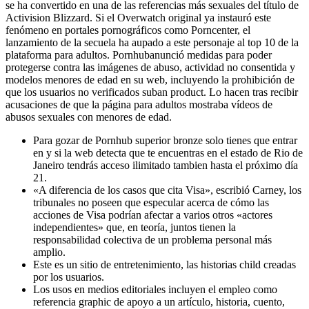
se ha convertido en una de las referencias más sexuales del título de
Activision Blizzard. Si el Overwatch original ya instauró este
fenómeno en portales pornográficos como Porncenter, el
lanzamiento de la secuela ha aupado a este personaje al top 10 de la
plataforma para adultos. Pornhubanunció medidas para poder
protegerse contra las imágenes de abuso, actividad no consentida y
modelos menores de edad en su web, incluyendo la prohibición de
que los usuarios no verificados suban product. Lo hacen tras recibir
acusaciones de que la página para adultos mostraba vídeos de
abusos sexuales con menores de edad.
Para gozar de Pornhub superior bronze solo tienes que entrar
en y si la web detecta que te encuentras en el estado de Rio de
Janeiro tendrás acceso ilimitado tambien hasta el próximo día
21.
«A diferencia de los casos que cita Visa», escribió Carney, los
tribunales no poseen que especular acerca de cómo las
acciones de Visa podrían afectar a varios otros «actores
independientes» que, en teoría, juntos tienen la
responsabilidad colectiva de un problema personal más
amplio.
Este es un sitio de entretenimiento, las historias child creadas
por los usuarios.
Los usos en medios editoriales incluyen el empleo como
referencia graphic de apoyo a un artículo, historia, cuento,