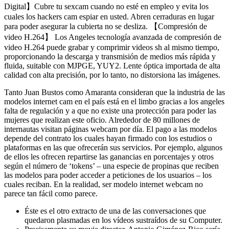
Digital】Cubre tu sexcam cuando no esté en empleo y evita los
cuales los hackers cam espiar en usted. Abren cerraduras en lugar
para poder asegurar la cubierta no se desliza. 【Compresión de
video H.264】 Los Angeles tecnología avanzada de compresión de
video H.264 puede grabar y comprimir videos sh al mismo tiempo,
proporcionando la descarga y transmisión de medios más rápida y
fluida, suitable con MJPGE, YUY2. Lente óptica importada de alta
calidad con alta precisión, por lo tanto, no distorsiona las imágenes.
Tanto Juan Bustos como Amaranta consideran que la industria de las
modelos internet cam en el país está en el limbo gracias a los angeles
falta de regulación y a que no existe una protección para poder las
mujeres que realizan este oficio. Alrededor de 80 millones de
internautas visitan páginas webcam por día. El pago a las modelos
depende del contrato los cuales hayan firmado con los estudios o
plataformas en las que ofrecerán sus servicios. Por ejemplo, algunos
de ellos les ofrecen repartirse las ganancias en porcentajes y otros
según el número de ‘tokens’ – una especie de propinas que reciben
las modelos para poder acceder a peticiones de los usuarios – los
cuales reciban. En la realidad, ser modelo internet webcam no
parece tan fácil como parece.
Éste es el otro extracto de una de las conversaciones que
quedaron plasmadas en los vídeos sustraídos de su Computer.