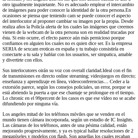
otro igualmente inquietante. No es adecuado emplear el intercambio
de imágenes para poder conocer la identidad de la otra persona.En
ocasiones se piensa que teniendo cam se puede conocer el aspecto
del interlocutor al proponer cambiar su imagen por la propia. Desde
realiza años la Policía alerta de los cuales las imágenes que creemos
vienen de la webcam de la otra persona son en realidad trucadas por
ésta. Si esto ocurre, el efecto parece aún más pernicioso porque
confiamos en alguien los cuales no es quien dice ser. Es la empresa
SERIA de sexcam eroticas en españa y tu trabajo consistiría en
conectarte a tu sala y hablar con los usuarios, ser simpatica, amable
y divertirte con ellos.
Sus interlocutores oirán su voz con overall claridad.Ideal con el fin
de transmisiones en directo online streaming; videojuegos en directo;
enseñanza y aprendizaje en línea, videoconferencias… Ceder a la
extorsión parece, según los consejos policiales, un error, porque se
está abriendo la puerta a que ese chantaje se prolongue en el tiempo.
Lo chronic en el 99percent de los casos es que ese vídeo no se acabe
difundiendo por ninguna vía.
Los angeles mitad de los teléfonos móviles que se venden en el
mundo tienen cámara incorporada, según un estudio de IC Insights.
Las cámaras de los teléfonos, antes de una pésima calidad, están
mejorando progresivamente, y ya es typical hallar resoluciones de 2
megapíxeles y modelos con flash. Son aquellas los cuales recaban