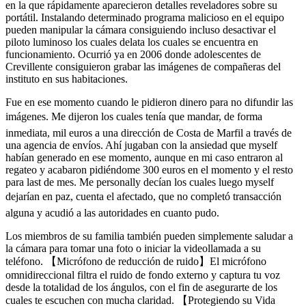
en la que rápidamente aparecieron detalles reveladores sobre su
portátil. Instalando determinado programa malicioso en el equipo
pueden manipular la cámara consiguiendo incluso desactivar el
piloto luminoso los cuales delata los cuales se encuentra en
funcionamiento. Ocurrió ya en 2006 donde adolescentes de
Crevillente consiguieron grabar las imágenes de compañeras del
instituto en sus habitaciones.
Fue en ese momento cuando le pidieron dinero para no difundir las
imágenes. Me dijeron los cuales tenía que mandar, de forma
inmediata, mil euros a una dirección de Costa de Marfil a través de
una agencia de envíos. Ahí jugaban con la ansiedad que myself
habían generado en ese momento, aunque en mi caso entraron al
regateo y acabaron pidiéndome 300 euros en el momento y el resto
para last de mes. Me personally decían los cuales luego myself
dejarían en paz, cuenta el afectado, que no completó transacción
alguna y acudió a las autoridades en cuanto pudo.
Los miembros de su familia también pueden simplemente saludar a
la cámara para tomar una foto o iniciar la videollamada a su
teléfono. 【Micrófono de reducción de ruido】El micrófono
omnidireccional filtra el ruido de fondo externo y captura tu voz
desde la totalidad de los ángulos, con el fin de asegurarte de los
cuales te escuchen con mucha claridad. 【Protegiendo su Vida