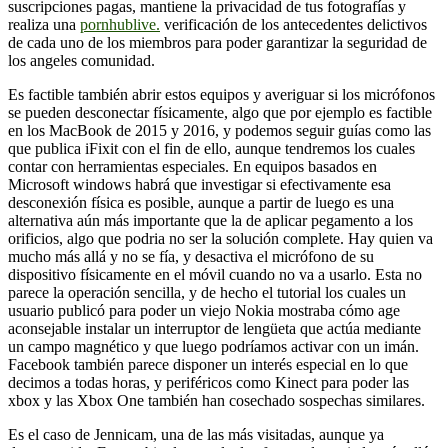
suscripciones pagas, mantiene la privacidad de tus fotografías y
realiza una
pornhublive.
verificación de los antecedentes delictivos
de cada uno de los miembros para poder garantizar la seguridad de
los angeles comunidad.
Es factible también abrir estos equipos y averiguar si los micrófonos
se pueden desconectar físicamente, algo que por ejemplo es factible
en los MacBook de 2015 y 2016, y podemos seguir guías como las
que publica iFixit con el fin de ello, aunque tendremos los cuales
contar con herramientas especiales. En equipos basados en
Microsoft windows habrá que investigar si efectivamente esa
desconexión física es posible, aunque a partir de luego es una
alternativa aún más importante que la de aplicar pegamento a los
orificios, algo que podria no ser la solución complete. Hay quien va
mucho más allá y no se fía, y desactiva el micrófono de su
dispositivo físicamente en el móvil cuando no va a usarlo. Esta no
parece la operación sencilla, y de hecho el tutorial los cuales un
usuario publicó para poder un viejo Nokia mostraba cómo age
aconsejable instalar un interruptor de lengüeta que actúa mediante
un campo magnético y que luego podríamos activar con un imán.
Facebook también parece disponer un interés especial en lo que
decimos a todas horas, y periféricos como Kinect para poder las
xbox y las Xbox One también han cosechado sospechas similares.
Es el caso de Jennicam, una de las más visitadas, aunque ya