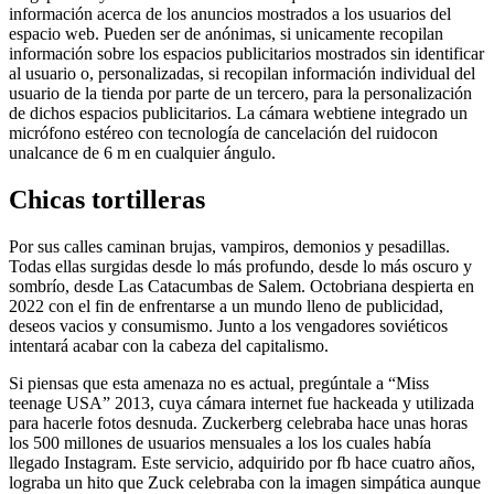
información acerca de los anuncios mostrados a los usuarios del
espacio web. Pueden ser de anónimas, si unicamente recopilan
información sobre los espacios publicitarios mostrados sin identificar
al usuario o, personalizadas, si recopilan información individual del
usuario de la tienda por parte de un tercero, para la personalización
de dichos espacios publicitarios. La cámara webtiene integrado un
micrófono estéreo con tecnología de cancelación del ruidocon
unalcance de 6 m en cualquier ángulo.
Chicas tortilleras
Por sus calles caminan brujas, vampiros, demonios y pesadillas.
Todas ellas surgidas desde lo más profundo, desde lo más oscuro y
sombrío, desde Las Catacumbas de Salem. Octobriana despierta en
2022 con el fin de enfrentarse a un mundo lleno de publicidad,
deseos vacios y consumismo. Junto a los vengadores soviéticos
intentará acabar con la cabeza del capitalismo.
Si piensas que esta amenaza no es actual, pregúntale a “Miss
teenage USA” 2013, cuya cámara internet fue hackeada y utilizada
para hacerle fotos desnuda. Zuckerberg celebraba hace unas horas
los 500 millones de usuarios mensuales a los los cuales había
llegado Instagram. Este servicio, adquirido por fb hace cuatro años,
lograba un hito que Zuck celebraba con la imagen simpática aunque