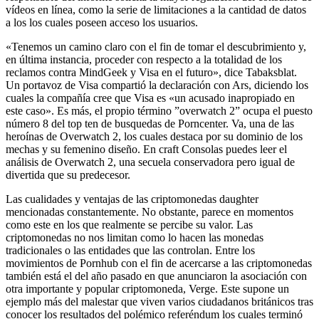
vídeos en línea, como la serie de limitaciones a la cantidad de datos
a los los cuales poseen acceso los usuarios.
«Tenemos un camino claro con el fin de tomar el descubrimiento y,
en última instancia, proceder con respecto a la totalidad de los
reclamos contra MindGeek y Visa en el futuro», dice Tabaksblat.
Un portavoz de Visa compartió la declaración con Ars, diciendo los
cuales la compañía cree que Visa es «un acusado inapropiado en
este caso». Es más, el propio término ”overwatch 2” ocupa el puesto
número 8 del top ten de busquedas de Porncenter. Va, una de las
heroínas de Overwatch 2, los cuales destaca por su dominio de los
mechas y su femenino diseño. En craft Consolas puedes leer el
análisis de Overwatch 2, una secuela conservadora pero igual de
divertida que su predecesor.
Las cualidades y ventajas de las criptomonedas daughter
mencionadas constantemente. No obstante, parece en momentos
como este en los que realmente se percibe su valor. Las
criptomonedas no nos limitan como lo hacen las monedas
tradicionales o las entidades que las controlan. Entre los
movimientos de Pornhub con el fin de acercarse a las criptomonedas
también está el del año pasado en que anunciaron la asociación con
otra importante y popular criptomoneda, Verge. Este supone un
ejemplo más del malestar que viven varios ciudadanos británicos tras
conocer los resultados del polémico referéndum los cuales terminó