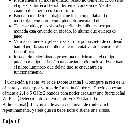
Precisamente su movie director, Antonio Giménez-Rico sería
el que sustituiría a Hernández en el corazón de Maribel
cuando decidieron cortar su rollo.
Buena parte de los trabajos que le encomendaban la
mostrarían como un icono pleno de sensualidad.
Tiene sentido, pues si estás perdiendo millones porque tu
moneda está cayendo en picado, lo último que quieres es
jaleo.
Varios cocineros y jefes de sala –que por secreto de confesión
han blandido sus cuchillos ante mi tentativa de mencionarlos–
lo confirman.
Instalando determinado programa malicioso en el equipo
pueden manipular la cámara consiguiendo incluso desactivar
el piloto luminoso que delata que se encuentra en
funcionamiento.
【Conexión Estable Wi-Fi de Doble Banda】Configure la red de la
cámara, ya water por wire o de forma inalámbrica. Puede conectar la
cámara a 2,4 o 5 GHz 2 bandas para poder asegurar una fuerte señal
Wi-Fi. 【Detección de Actividad de Voz & Llamada
Bidireccional】La cámara le avisa si el nivel de ruido cambia
repentinamente, ya sea que su bebé llore o suene una sirena.
Paja tlf