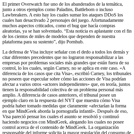
El primer Overwatch fue uno de los abanderados de la temática,
junto a otros ejemplos como Paladins, Battleborn o incluso
Lawbreakers. A esto hay los cuales sumar los ataques DDoS los
cuales han desactivado 2 personajes del juego. Afortunadamente
muchos aspectos criticados, como el bug que hacía compras
aleatorias, ya se han solventado. “Esta noticia es aplastante con el fin
de los cientos de miles de modelos que dependen de nuestra
plataforma para su sustento”, dijo Pornhub.
La defensa de Visa incluye señalar con el dedo a todos los demás y
citar diferentes precedentes que no lograron responsabilizar a las
empresas por problemas sociales más grandes que están fuera de su
control, lo los cuales, según Carney, no se aplica en este caso. «A
diferencia de los casos que cita Visa», escribió Carney, los tribunales
no poseen que especular sobre cómo las acciones de Visa podrían
afectar a varios otros «actores independientes» que, en teoría, juntos
tienen la responsabilidad colectiva de un problema personal más
amplio. A diferencia de casos anteriores, el tribunal posee un
ejemplo claro en la respuesta del NYT que muestra cómo Visa
podría haber tomado medidas que claramente «afectarían la forma
en que MindGeek aborda la pornografía infantil». Después de eso,
Visa pareció pensar los cuales el asunto se resolvió y continuó
haciendo negocios con MindGeek, alegando los cuales no posee
control acerca de el contenido de MindGeek. La organización
responsable del informe solicita la mayor regulación del consumo de