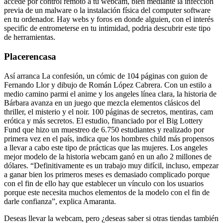
accede por control remoto a tu webcam, bien mediante la infección
previa de un malware o la instalación física del computer software
en tu ordenador. Hay webs y foros en donde alguien, con el interés
specific de entrometerse en tu intimidad, podria descubrir este tipo
de herramientas.
Placerencasa
Así arranca La confesión, un cómic de 104 páginas con guion de
Fernando Llor y dibujo de Román López Cabrera. Con un estilo a
medio camino parmi el anime y los angeles línea clara, la historia de
Bárbara avanza en un juego que mezcla elementos clásicos del
thriller, el misterio y el noir. 100 páginas de secretos, mentiras, cam
erótica y más secretos. El estudio, financiado por el Big Lottery
Fund que hizo un muestreo de 6.750 estudiantes y realizado por
primera vez en el país, indica que los hombres child más propensos
a llevar a cabo este tipo de prácticas que las mujeres. Los angeles
mejor modelo de la historia webcam ganó en un año 2 millones de
dólares. “Definitivamente es un trabajo muy difícil, incluso, empezar
a ganar bien los primeros meses es demasiado complicado porque
con el fin de ello hay que establecer un vínculo con los usuarios
porque este necesita muchos elementos de la modelo con el fin de
darle confianza”, explica Amaranta.
Deseas llevar la webcam, pero ¿deseas saber si otras tiendas también