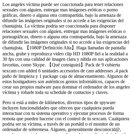
Los angeles víctima puede ser coaccionada para tener relaciones
sexuales con alguien, entregar mas imágenes eróticas o porno
gráficas, dinero o alguna otra contrapartida, bajo la amenaza de
difundir las imágenes originales si no accede a las exigencias del
chantajista. La víctima podria ser coaccionada para disponer
relaciones sexuales con alguien, entregar mas imágenes eróticas o
pornográficas, dinero o alguna otra contrapartida, bajo la amenaza
de difundir las imágenes originales si no accede a las exigencias del
chantajista. 【1080P Definición Alta】Haga llamadas de pantalla
ancha, grabe y reproduzca video clip HD 1080P fiel a la realidad a
30 fps con una calidad de imagen clara y nítida en sus aplicaciones
favoritas, como Skype. 【Qué consiguirá】Pack de 9 cubierta
sexcam con added 6 unidades accesorios de cam addresses ,4 pack
paño de limpieza y 1 package caja de almacenamiento. Algunos de
estos hostigadores son auténticos genios informáticos, capaces de
crear sus propios malware para dominar el ordenador de los angeles
víctima y robarle toda su schedule de contactos y claves.
Pero si está a miles de kilómetros, diversos tipos de spyware
incluyen funcionalidades que ofrecen que cualquiera pueda
interactuar con tu sistema operativo y ejecutar procesos de forma
remota que pueden hacerse con el control de tu sexcam. Cualquiera
podria ser su víctima, a través de un portátil o el monitor de un
ordenador de sobremesa. Alguien, generalmente desconocid@,