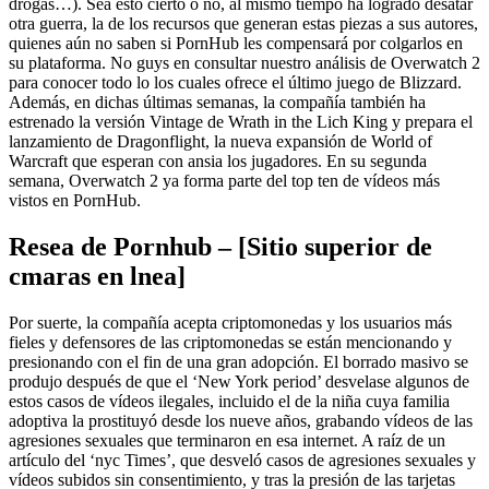
drogas…). Sea esto cierto o no, al mismo tiempo ha logrado desatar
otra guerra, la de los recursos que generan estas piezas a sus autores,
quienes aún no saben si PornHub les compensará por colgarlos en
su plataforma. No guys en consultar nuestro análisis de Overwatch 2
para conocer todo lo los cuales ofrece el último juego de Blizzard.
Además, en dichas últimas semanas, la compañía también ha
estrenado la versión Vintage de Wrath in the Lich King y prepara el
lanzamiento de Dragonflight, la nueva expansión de World of
Warcraft que esperan con ansia los jugadores. En su segunda
semana, Overwatch 2 ya forma parte del top ten de vídeos más
vistos en PornHub.
Resea de Pornhub – [Sitio superior de
cmaras en lnea]
Por suerte, la compañía acepta criptomonedas y los usuarios más
fieles y defensores de las criptomonedas se están mencionando y
presionando con el fin de una gran adopción. El borrado masivo se
produjo después de que el ‘New York period’ desvelase algunos de
estos casos de vídeos ilegales, incluido el de la niña cuya familia
adoptiva la prostituyó desde los nueve años, grabando vídeos de las
agresiones sexuales que terminaron en esa internet. A raíz de un
artículo del ‘nyc Times’, que desveló casos de agresiones sexuales y
vídeos subidos sin consentimiento, y tras la presión de las tarjetas