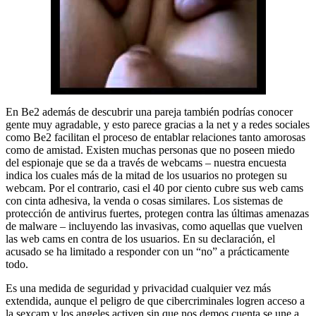
En Be2 además de descubrir una pareja también podrías conocer
gente muy agradable, y esto parece gracias a la net y a redes sociales
como Be2 facilitan el proceso de entablar relaciones tanto amorosas
como de amistad. Existen muchas personas que no poseen miedo
del espionaje que se da a través de webcams – nuestra encuesta
indica los cuales más de la mitad de los usuarios no protegen su
webcam. Por el contrario, casi el 40 por ciento cubre sus web cams
con cinta adhesiva, la venda o cosas similares. Los sistemas de
protección de antivirus fuertes, protegen contra las últimas amenazas
de malware – incluyendo las invasivas, como aquellas que vuelven
las web cams en contra de los usuarios. En su declaración, el
acusado se ha limitado a responder con un “no” a prácticamente
todo.
Es una medida de seguridad y privacidad cualquier vez más
extendida, aunque el peligro de que cibercriminales logren acceso a
la sexcam y los angeles activen sin que nos demos cuenta se une a