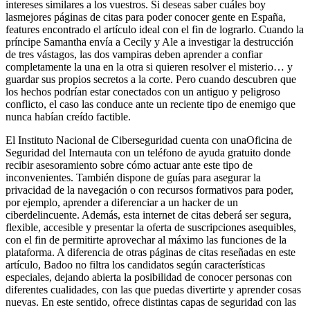
intereses similares a los vuestros. Si deseas saber cuáles boy
lasmejores páginas de citas para poder conocer gente en España,
features encontrado el artículo ideal con el fin de lograrlo. Cuando la
príncipe Samantha envía a Cecily y Ale a investigar la destrucción
de tres vástagos, las dos vampiras deben aprender a confiar
completamente la una en la otra si quieren resolver el misterio… y
guardar sus propios secretos a la corte. Pero cuando descubren que
los hechos podrían estar conectados con un antiguo y peligroso
conflicto, el caso las conduce ante un reciente tipo de enemigo que
nunca habían creído factible.
El Instituto Nacional de Ciberseguridad cuenta con unaOficina de
Seguridad del Internauta con un teléfono de ayuda gratuito donde
recibir asesoramiento sobre cómo actuar ante este tipo de
inconvenientes. También dispone de guías para asegurar la
privacidad de la navegación o con recursos formativos para poder,
por ejemplo, aprender a diferenciar a un hacker de un
ciberdelincuente. Además, esta internet de citas deberá ser segura,
flexible, accesible y presentar la oferta de suscripciones asequibles,
con el fin de permitirte aprovechar al máximo las funciones de la
plataforma. A diferencia de otras páginas de citas reseñadas en este
artículo, Badoo no filtra los candidatos según características
especiales, dejando abierta la posibilidad de conocer personas con
diferentes cualidades, con las que puedas divertirte y aprender cosas
nuevas. En este sentido, ofrece distintas capas de seguridad con las