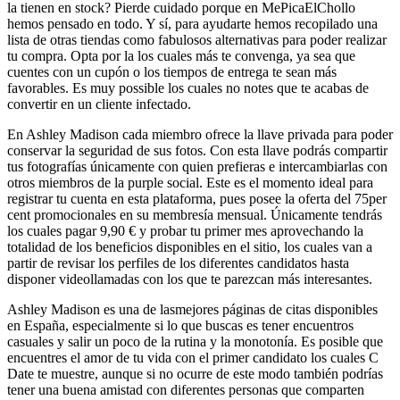
la tienen en stock? Pierde cuidado porque en MePicaElChollo
hemos pensado en todo. Y sí, para ayudarte hemos recopilado una
lista de otras tiendas como fabulosos alternativas para poder realizar
tu compra. Opta por la los cuales más te convenga, ya sea que
cuentes con un cupón o los tiempos de entrega te sean más
favorables. Es muy possible los cuales no notes que te acabas de
convertir en un cliente infectado.
En Ashley Madison cada miembro ofrece la llave privada para poder
conservar la seguridad de sus fotos. Con esta llave podrás compartir
tus fotografías únicamente con quien prefieras e intercambiarlas con
otros miembros de la purple social. Este es el momento ideal para
registrar tu cuenta en esta plataforma, pues posee la oferta del 75per
cent promocionales en su membresía mensual. Únicamente tendrás
los cuales pagar 9,90 € y probar tu primer mes aprovechando la
totalidad de los beneficios disponibles en el sitio, los cuales van a
partir de revisar los perfiles de los diferentes candidatos hasta
disponer videollamadas con los que te parezcan más interesantes.
Ashley Madison es una de lasmejores páginas de citas disponibles
en España, especialmente si lo que buscas es tener encuentros
casuales y salir un poco de la rutina y la monotonía. Es posible que
encuentres el amor de tu vida con el primer candidato los cuales C
Date te muestre, aunque si no ocurre de este modo también podrías
tener una buena amistad con diferentes personas que comparten