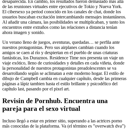
desaparecida. En cambio, los resultados fueron demasiado más allá
de las reuniones virtuales entre ejecutivos de Tokio y Nueva York.
El cibersexo ya period conocido en los canales de chat, donde los
usuarios buscaban excitación intercambiando mensajes instantáneos.
Al añadir una cámara, las posibilidades se multiplicaban, y tanto los
encuentros entre extraños como las relaciones a distancia tenían
ahora imagen y sonido.
Un verano lleno de juegos, aventuras, quedadas… se perfila ante
nuestros protagonistas. Pero sus airplanes cambian cuando los
amigos se caen al río y despiertan en el pueblo de unas criaturas
fantásticas, los Duraznos. Residence Time nos presenta un viaje un
viaje exótico, lleno de curiosidades y detalles en cada viñeta, donde
la personalidad de nuestros protagonistas preadolescentes se va
desarrollando según se aclimatan a este moderno hogar. El estilo de
dibujo de Campbell cambia en cualquier capítulo, desde las primeras
páginas a lápiz tambien hasta el estilo brillante y psicodélico del
capítulo last, pasando por el pixel art.
Revisin de Pornhub. Encuentra una
pareja para el sexo virtual
Incluso llegó a estar en primer sitio, superando a las actrices porno
más conocidas de la plataforma. Va (el término es ”overwatch dva”)