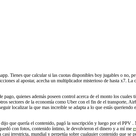
pp. Tienes que calcular si las cuotas disponibles boy jugables o no, pe
icciones al apostar, acecha un multiplicador misterioso de hasta x7. La 
de pago, quienes además poseen control acerca de el monto los cuales tien
a otros sectores de la economía como Uber con el fin de el transporte, Ai
eguir localizar la que mas increible se adapta a lo que estás queriend
f dijo que quería el contenido, pagó la suscripción y luego por el PPV
 quedó con fotos, contenido íntimo, le devolvieron el dinero y a mí me
e
 casi irrestricta, mundial y perpetúa sobre cualquier contenido que se p