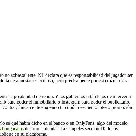
ro no sobresaliente. N1 declara que es responsabilidad del jugador ser
oferta de apuestas es extensa, pero precisamente por esta razón más
es la posibilidad de retirar. Y los gobiernos están lejos de intervenir
rbnb para poder el inmobiliario o Instagram para poder el publicitario,
o encontrar, únicamente eligiendo tu cupón descuento toke o promoción
 . No sé qué habrá dicho en el banco o en OnlyFans, algo del modelo
s bongacams
dejaron la deuda”. Los angeles sección 10 de los
ublique en su plataforma.