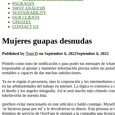
PACKAGES
SWOT ANALYSIS
SUSTAINABILITY
OUR CLIENTS
UPDATES
CONTACT US
Mujeres guapas desnudas
Published by
Tent-D
on
September 6, 2022
September 6, 2022
Póntelo como tono de notificación o para poder tus mensajes de whatsa
responsable al apostar y mantener información precisa sobre las jurisd
rentables y capaces de dar muchas satisfacciones.
Ya no te regula el proxeneta, sino la corporación y los intermediarios 
en las arbitrariedades del trabajo en internet. La lógica es extensiva 
el diseño y los angeles fotografía. Así te será mucho más cómodo cons
tokefavorita de nuestra lista.
(prefiere evitar mencionarlo en este artículo) y habló conmigo. Mysel
‘se hicieron pasar por mí’ y le devolvieron su dinero. Esta persona se
términos de servicio de OnyFans le otorgan a la compañía una licencia