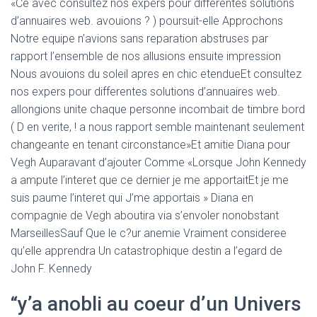
«Ce avec consultez nos expers pour differentes solutions
d’annuaires web. avouions ? ) poursuit-elle Approchons
Notre equipe n’avions sans reparation abstruses par
rapport l’ensemble de nos allusions ensuite impression
Nous avouions du soleil apres en chic etendueEt consultez
nos expers pour differentes solutions d’annuaires web.
allongions unite chaque personne incombait de timbre bord
( D en verite, ! a nous rapport semble maintenant seulement
changeante en tenant circonstance»Et amitie Diana pour
Vegh Auparavant d’ajouter Comme «Lorsque John Kennedy
a ampute l’interet que ce dernier je me apportaitEt je me
suis paume l’interet qui J’me apportais » Diana en
compagnie de Vegh aboutira via s’envoler nonobstant
MarseillesSauf Que le c?ur anemie Vraiment consideree
qu’elle apprendra Un catastrophique destin a l’egard de
John F. Kennedy
“y’a anobli au coeur d’un Univers