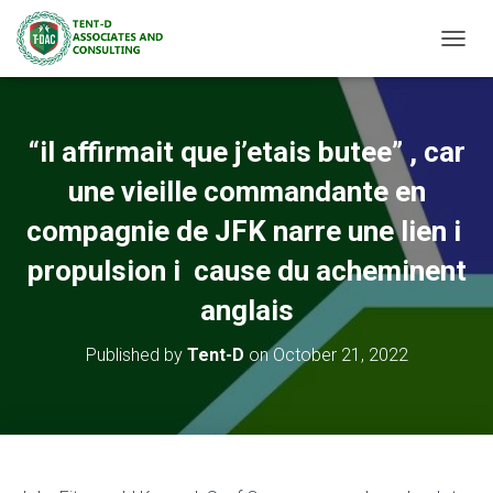
TOGGL
“il affirmait que j’etais butee” , car
une vieille commandante en
compagnie de JFK narre une lien i
propulsion i cause du acheminent
anglais
Published by
Tent-D
on
October 21, 2022