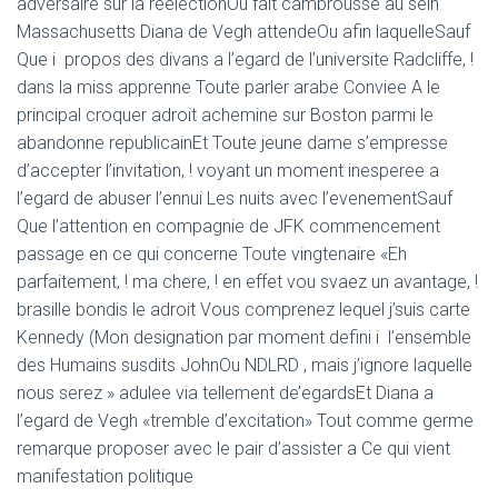
adversaire sur la reelectionOu fait cambrousse au sein
Massachusetts Diana de Vegh attendeOu afin laquelleSauf
Que i propos des divans a l’egard de l’universite Radcliffe, !
dans la miss apprenne Toute parler arabe Conviee A le
principal croquer adroit achemine sur Boston parmi le
abandonne republicainEt Toute jeune dame s’empresse
d’accepter l’invitation, ! voyant un moment inesperee a
l’egard de abuser l’ennui Les nuits avec l’evenementSauf
Que l’attention en compagnie de JFK commencement
passage en ce qui concerne Toute vingtenaire «Eh
parfaitement, ! ma chere, ! en effet vou svaez un avantage, !
brasille bondis le adroit Vous comprenez lequel j’suis carte
Kennedy (Mon designation par moment defini i l’ensemble
des Humains susdits JohnOu NDLRD , mais j’ignore laquelle
nous serez » adulee via tellement de’egardsEt Diana a
l’egard de Vegh «tremble d’excitation» Tout comme germe
remarque proposer avec le pair d’assister a Ce qui vient
manifestation politique