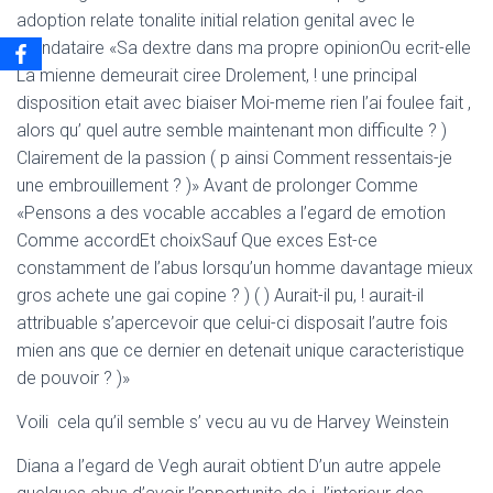
adoption relate tonalite initial relation genital avec le
mandataire «Sa dextre dans ma propre opinionOu ecrit-elle
La mienne demeurait ciree Drolement, ! une principal
disposition etait avec biaiser Moi-meme rien l’ai foulee fait ,
alors qu’ quel autre semble maintenant mon difficulte ? )
Clairement de la passion ( p ainsi Comment ressentais-je
une embrouillement ? )» Avant de prolonger Comme
«Pensons a des vocable accables a l’egard de emotion
Comme accordEt choixSauf Que exces Est-ce
constamment de l’abus lorsqu’un homme davantage mieux
gros achete une gai copine ? ) ( ) Aurait-il pu, ! aurait-il
attribuable s’apercevoir que celui-ci disposait l’autre fois
mien ans que ce dernier en detenait unique caracteristique
de pouvoir ? )»
Voili cela qu’il semble s’ vecu au vu de Harvey Weinstein
Diana a l’egard de Vegh aurait obtient D’un autre appele