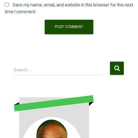
Save my name, email, and website in this browser for the next
time I comment.
S
Search …
e
a
r
c
h
f
o
r
: