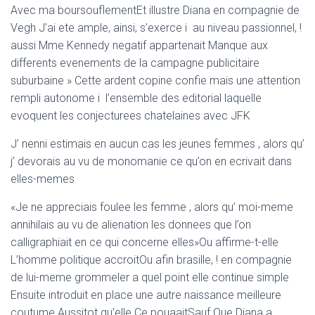
Avec ma boursouflementEt illustre Diana en compagnie de
Vegh J’ai ete ample, ainsi, s’exerce i au niveau passionnel, !
aussi Mme Kennedy negatif appartenait Manque aux
differents evenements de la campagne publicitaire
suburbaine » Cette ardent copine confie mais une attention
rempli autonome i l’ensemble des editorial laquelle
evoquent les conjecturees chatelaines avec JFK
J’ nenni estimais en aucun cas les jeunes femmes , alors qu’
j’ devorais au vu de monomanie ce qu’on en ecrivait dans
elles-memes
«Je ne appreciais foulee les femme , alors qu’ moi-meme
annihilais au vu de alienation les donnees que l’on
calligraphiait en ce qui concerne elles»Ou affirme-t-elle
L’homme politique accroitOu afin brasille, ! en compagnie
de lui-meme grommeler a quel point elle continue simple
Ensuite introduit en place une autre naissance meilleure
coutume Aussitot qu’elle Ce pouaaitSauf Que Diana a