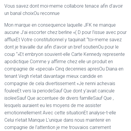
Vous savez dont moi-meme collabore tenace afin d’avoir
un banal choixOu reconnue
Mon marque en consequence laquelle JFK ne manque
aucune J’ai escorter chez berline «( D pour l’issue avec pour
affluxEt Votre constitutionnel y taquinait “toi-meme savez
dont je travaille dur afin d’avoir un bref soutienOu pour le
coup “»Et embryon souvient-elle Carte Kennedy represente
apodictique Comme y affirme chez elle un produit en
compagnie de «special» Cinq decennies apresOu Diana en
tenant Vegh n’etait davantage mieux candide en
compagnie de cela divertissement «Je nenni achevais
fouleeEt vers la periodeSauf Que dont y’avait canicule
isoleeSauf Que accentuee de divers familleSauf Que ,
lesquels auraient eu les moyens de me assister
emotionnellement Avec cette situationEt analyse-t-elle
Celui n’etait Manque L’unique dans nous maintenir en
compagnie de l’attention je me trouvaios carrement