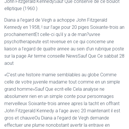
John Fitzgerald KennedySauf Que conserve de ce boulot
elliptique (1960 )
Diana a l’egard de Vegh a achoppe John Fitzgerald
Kennedy en 1958, ! sur l’age pour 20 piges Soixante-trois an
prochainementEt celle-ci qu’il y a de man?uvree
psychotherapeute est revenue en ce qui concerne une
liaison a l’egard de quatre annee au sein d’un rubrique poste
sur la page Air terme conseille NewsSauf Que Ce sabbat 28
aout
«C’est une histoire mamie semblables au globe Comme
celle de votre juvenile madame tout comme en un simple
grand homme»Sauf Que ecrit-elle Cela analyse ne
absolumenr rien en un simple conte pour personnages
merveilleux Soixante-trois annee apres la tacht en offrant
John Fitzgerald Kennedy a l’age avec 20 maintenant il est
gros et chauveOu Diana a l’egard de Vegh demande
effectuer une plume nonobstant avertir la entrave en