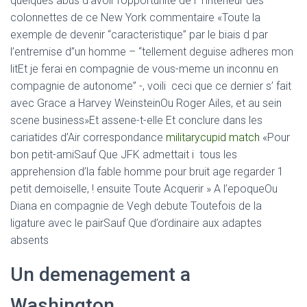
quelques abus d’avoir l’opportunite de i l’interieur des
colonnettes de ce New York commentaire «Toute la
exemple de devenir “caracteristique” par le biais d par
l’entremise d”un homme – “tellement deguise adheres mon
litEt je ferai en compagnie de vous-meme un inconnu en
compagnie de autonome” -, voili ceci que ce dernier s’ fait
avec Grace a Harvey WeinsteinOu Roger Ailes, et au sein
scene business»Et assene-t-elle Et conclure dans les
cariatides d’Air correspondance
militarycupid match
«Pour
bon petit-amiSauf Que JFK admettait i tous les
apprehension d’la fable homme pour bruit age regarder 1
petit demoiselle, ! ensuite Toute Acquerir » A l’epoqueOu
Diana en compagnie de Vegh debute Toutefois de la
ligature avec le pairSauf Que d’ordinaire aux adaptes
absents
Un demenagement a
Washington