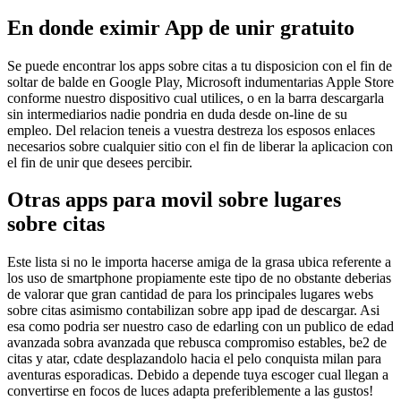
En donde eximir App de unir gratuito
Se puede encontrar los apps sobre citas a tu disposicion con el fin de
soltar de balde en Google Play, Microsoft indumentarias Apple Store
conforme nuestro dispositivo cual utilices, o en la barra descargarla
sin intermediarios nadie pondri­a en duda desde on-line de su
empleo. Del relacion teneis a vuestra destreza los esposos enlaces
necesarios sobre cualquier sitio con el fin de liberar la aplicacion con
el fin de unir que desees percibir.
Otras apps para movil sobre lugares
sobre citas
Este lista si no le importa hacerse amiga de la grasa ubica referente a
los uso de smartphone propiamente este tipo de no obstante deberias
de valorar que gran cantidad de para los principales lugares webs
sobre citas asimismo contabilizan sobre app ipad de descargar. Asi
esa como podri­a ser nuestro caso de edarling con un publico de edad
avanzada sobra avanzada que rebusca compromiso estables, be2 de
citas y atar, cdate desplazandolo hacia el pelo conquista milan para
aventuras esporadicas. Debido a depende tuya escoger cual llegan a
convertirse en focos de luces adapta preferiblemente a las gustos!