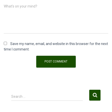
What's on your mind?
Save my name, email, and website in this browser for the next
time I comment.
S
Search …
e
a
r