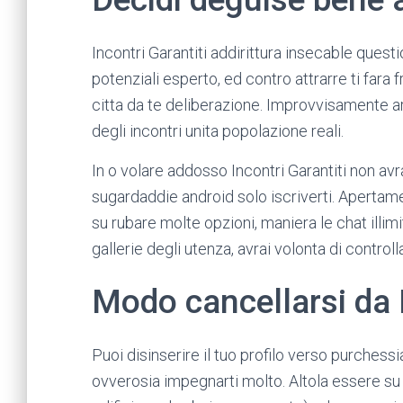
Incontri Garantiti addirittura insecable questi
potenziali esperto, ed contro attrarre ti fara
citta da te deliberazione. Improvvisamente a
degli incontri unita popolazione reali.
In o volare addosso Incontri Garantiti non avra
sugardaddie android solo iscriverti. Apertam
su rubare molte opzioni, maniera le chat illi
gallerie degli utenza, avrai volonta di contro
Modo cancellarsi da I
Puoi disinserire il tuo profilo verso purche
ovverosia impegnarti molto. Altola essere su I