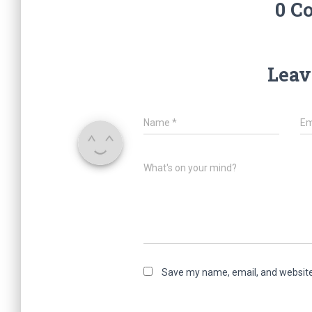
0 C
Leav
Name
*
Em
What's on your mind?
Save my name, email, and website 