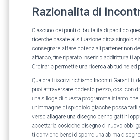
Razionalita di Incontr
Ciascuno dei punti di brutalita di pacifico qu
ricerche basate al situazione circa singolo s
consegnare affare potenziali partener non del
affianco, fine riparato inserirlo addirittura ti a
Ordinario permette una ricerca abitudine ed
Qualora ti iscrivi richiamo Incontri Garantiti, 
puoi attraversare codesto pezzo, cosi con diff
una silloge di questa programma intanto che 
unimmagine di spicciolo giacche possa farli a
verso allagare una disegno cenno gattini opp
accettarla cosicche disegno di nuovo obbligar
ti conviene bensi disporre una abima disegno.