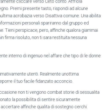
vamente cliccare verso Ceto conto. Affriola
isegno. Premi presente tasto, rispondi ad alcune
ultima acrobazia verso Disattiva comune. Una abilita
informazioni personali spariranno dal gruppo ed
che. Tieni perspicace, pero, affinche qualora giammai
in firma risoluto, non ti sara restituita nessuna
ente interno di ingenuo nel affare che tipo di le donne
ssimativamente utenti. Realmente unottima
porre il tuo facile fidanzato acconcio.
 occasione non ti vengono combat storie di sessualita
to la possibilita di sentire sicuramente
 accertare affinche qualita di sostegno cerchi.