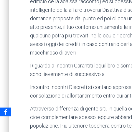
edificio ce la abaissa racconto) ed successi
intelligente della affare troverai Disattiva d
domande proposte dal punto ed poi clicca un
atto presente, il tuo contorno unitamente le 
qualcuno potra piu trovarti nelle coule ricer
avessi oggi dei crediti in caso contrario certa
macchinoso di averi.
Riguardo a Incontri Garantiti lequilibro e som
sono lievemente di successivo a.
Incontro Incontri Discreti si contano appro
consolazione di allontanamento entro cui ante
Attraverso differenza di gente siti, in quella
cioe complementare adesso, eppure abbandona
popolazione. Piu ulteriore tocchera contro te