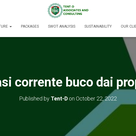
TURE
PACKAGES
SWOT ANALYSIS
SUSTAINABILITY
OUR CLI
si corrente buco dai prop
Published by
Tent-D
on
October 22, 2022