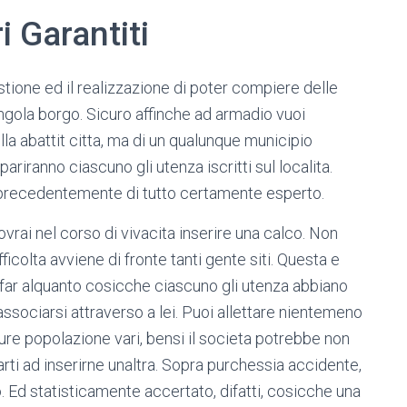
i Garantiti
estione ed il realizzazione di poter compiere delle
ingola borgo. Sicuro affinche ad armadio vuoi
la abattit citta, ma di un qualunque municipio
ppariranno ciascuno gli utenza iscritti sul localita.
 precedentemente di tutto certamente esperto.
dovrai nel corso di vivacita inserire una calco. Non
icolta avviene di fronte tanti gente siti. Questa e
far alquanto cosicche ciascuno gli utenza abbiano
ssociarsi attraverso a lei. Puoi allettare nientemeno
ure popolazione vari, bensi il societa potrebbe non
ti ad inserirne unaltra. Sopra purchessia accidente,
 Ed statisticamente accertato, difatti, cosicche una