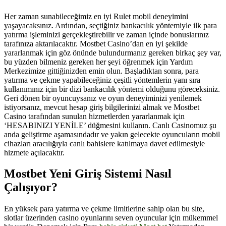
Her zaman sunabileceğimiz en iyi Rulet mobil deneyimini
yaşayacaksınız. Ardından, seçtiğiniz bankacılık yöntemiyle ilk para
yatırma işleminizi gerçekleştirebilir ve zaman içinde bonuslarınız
tarafınıza aktarılacaktır. Mostbet Casino’dan en iyi şekilde
yararlanmak için göz önünde bulundurmanız gereken birkaç şey var,
bu yüzden bilmeniz gereken her şeyi öğrenmek için Yardım
Merkezimize gittiğinizden emin olun. Başladıktan sonra, para
yatırma ve çekme yapabileceğiniz çeşitli yöntemlerin yanı sıra
kullanımınız için bir dizi bankacılık yöntemi olduğunu göreceksiniz.
Geri dönen bir oyuncuysanız ve oyun deneyiminizi yenilemek
istiyorsanız, mevcut hesap giriş bilgilerinizi almak ve Mostbet
Casino tarafından sunulan hizmetlerden yararlanmak için
‘HESABINIZI YENİLE’ düğmesini kullanın. Canlı Casinomuz şu
anda geliştirme aşamasındadır ve yakın gelecekte oyuncuların mobil
cihazları aracılığıyla canlı bahislere katılmaya davet edilmesiyle
hizmete açılacaktır.
Mostbet Yeni Giriş Sistemi Nasıl
Çalışıyor?
En yüksek para yatırma ve çekme limitlerine sahip olan bu site,
slotlar üzerinden casino oyunlarını seven oyuncular için mükemmel