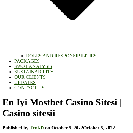
ROLES AND RESPONSIBILITIES
PACKAGES
SWOT ANALYSIS
SUSTAINABILITY
OUR CLIENTS
UPDATES
CONTACT US
En Iyi Mostbet Casino Sitesi |
Casino sitesii
Published by
Tent-D
on
October 5, 2022
October 5, 2022