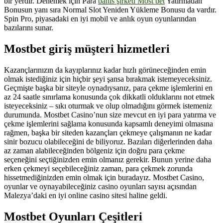
bir yerdir. Denemek için Para
bahis şirketi Most bet
Yatırmadan
Bonusun yanı sıra Normal Slot Yeniden Yükleme Bonusu da vardır.
Spin Pro, piyasadaki en iyi mobil ve anlık oyun oyunlarından
bazılarını sunar.
Mostbet giriş müşteri hizmetleri
Kazançlarınızın da kayıplarınız kadar hızlı görüneceğinden emin
olmak istediğiniz için hiçbir şeyi şansa bırakmak istemeyeceksiniz.
Geçmişte başka bir siteyle oynadıysanız, para çekme işlemlerini en
az 24 saatle sınırlama konusunda çok dikkatli olduklarını not etmek
isteyeceksiniz – sıkı oturmak ve olup olmadığını görmek istemeniz
durumunda. Mostbet Casino’nun size mevcut en iyi para yatırma ve
çekme işlemlerini sağlama konusunda kapsamlı deneyimi olmasına
rağmen, başka bir siteden kazançları çekmeye çalışmanın ne kadar
sinir bozucu olabileceğini de biliyoruz. Bazıları diğerlerinden daha
az zaman alabileceğinden bölgeniz için doğru para çekme
seçeneğini seçtiğinizden emin olmanız gerekir. Bunun yerine daha
erken çekmeyi seçebileceğiniz zaman, para çekmek zorunda
hissetmediğinizden emin olmak için buradayız. Mostbet Casino,
oyunlar ve oynayabileceğiniz casino oyunları sayısı açısından
Malezya’daki en iyi online casino sitesi haline geldi.
Mostbet Oyunları Çeşitleri