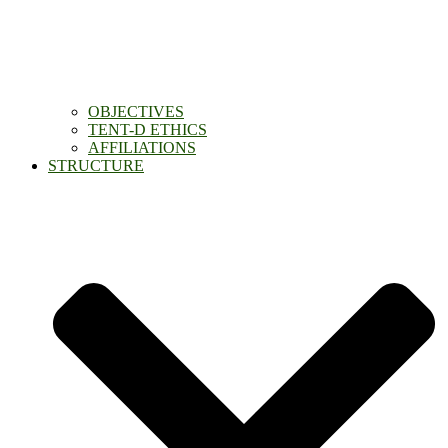
OBJECTIVES
TENT-D ETHICS
AFFILIATIONS
STRUCTURE