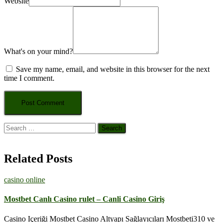
Website
What's on your mind?
Save my name, email, and website in this browser for the next
time I comment.
Search
for:
Related Posts
casino online
Mostbet Canlı Casino rulet – Canli Casino Giriş
Casino Içeriği Mostbet Casino Altyapı Sağlayıcıları Mostbeti310 ve