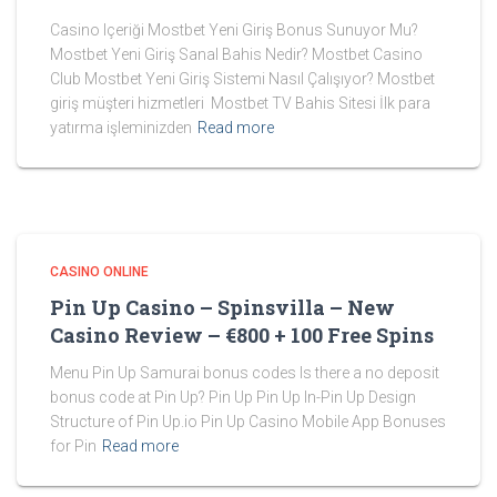
Casino Içeriği Mostbet Yeni Giriş Bonus Sunuyor Mu?
Mostbet Yeni Giriş Sanal Bahis Nedir? Mostbet Casino
Club Mostbet Yeni Giriş Sistemi Nasıl Çalışıyor? Mostbet
giriş müşteri hizmetleri Mostbet TV Bahis Sitesi İlk para
yatırma işleminizden
Read more
CASINO ONLINE
Pin Up Casino – Spinsvilla – New
Casino Review – €800 + 100 Free Spins
Menu Pin Up Samurai bonus codes Is there a no deposit
bonus code at Pin Up? Pin Up Pin Up In-Pin Up Design
Structure of Pin Up.io Pin Up Casino Mobile App Bonuses
for Pin
Read more