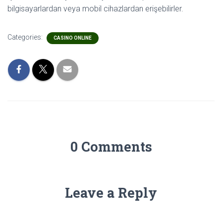
bilgisayarlardan veya mobil cihazlardan erişebilirler.
Categories:
CASINO ONLINE
0 Comments
Leave a Reply