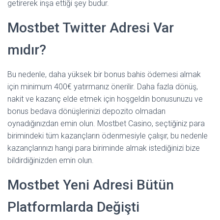
getirerek inşa ettiği şey budur.
Mostbet Twitter Adresi Var
mıdır?
Bu nedenle, daha yüksek bir bonus bahis ödemesi almak
için minimum 400€ yatırmanız önerilir. Daha fazla dönüş,
nakit ve kazanç elde etmek için hoşgeldin bonusunuzu ve
bonus bedava dönüşlerinizi depozito olmadan
oynadığınızdan emin olun. Mostbet Casino, seçtiğiniz para
birimindeki tüm kazançların ödenmesiyle çalışır, bu nedenle
kazançlarınızı hangi para biriminde almak istediğinizi bize
bildirdiğinizden emin olun.
Mostbet Yeni Adresi Bütün
Platformlarda Değişti