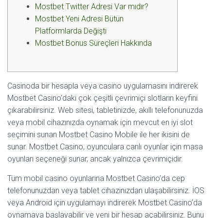
Mostbet Twitter Adresi Var mıdır?
Mostbet Yeni Adresi Bütün
Platformlarda Değişti
Mostbet Bonus Süreçleri Hakkında
Casinoda bir hesapla veya casino uygulamasını indirerek
Mostbet Casino’daki çok çeşitli çevrimiçi slotların keyfini
çıkarabilirsiniz. Web sitesi, tabletinizde, akıllı telefonunuzda
veya mobil cihazınızda oynamak için mevcut en iyi slot
seçimini sunan Mostbet Casino Mobile ile her ikisini de
sunar. Mostbet Casino, oyunculara canlı oyunlar için masa
oyunları seçeneği sunar, ancak yalnızca çevrimiçidir.
Tüm mobil casino oyunlarına Mostbet Casino’da cep
telefonunuzdan veya tablet cihazınızdan ulaşabilirsiniz. İOS
veya Android için uygulamayı indirerek Mostbet Casino’da
oynamaya başlayabilir ve yeni bir hesap açabilirsiniz. Bunu