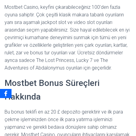
Mostbet Casino, keyfini çıkarabileceğiniz 100’den fazla
oyuna sahiptir. Çok çeşitli klasik makara tabanlı oyunların
yanı sıra aşamalı jackpot slot ve video slot oyunları
arasından seçim yapabilirsiniz. Size hayal edilebilecek en iyi
çevrimiçi kumarhane deneyimini sunmak için tümü en yeni
grafikler ve özelliklerle geliştirilen yeni çark oyunları, kartlar,
rulet, zar ve bonus tur oyunları var. Ücretsiz döndürmeler
ayrıca sadece The Lost Princess, Lucky 7 ve The
Adventures of Abdalonymus oyunları için geçerlidir.
Mostbet Bonus Süreçleri
Hakkında
Bu bonus teklifi en az 20 £ depozito gerektirir ve ilk para
çekme işleminizden önce ilk para yatırma işleminizi
yapmanız ve gerekli bedava dönüşlere sahip olmanız
gerekir. Mostbet Casino, oyuncuların ihtiyaçlarını karşılamak