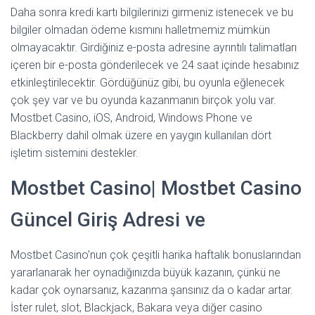
Daha sonra kredi kartı bilgilerinizi girmeniz istenecek ve bu
bilgiler olmadan ödeme kısmını halletmemiz mümkün
olmayacaktır. Girdiğiniz e-posta adresine ayrıntılı talimatları
içeren bir e-posta gönderilecek ve 24 saat içinde hesabınız
etkinleştirilecektir. Gördüğünüz gibi, bu oyunla eğlenecek
çok şey var ve bu oyunda kazanmanın birçok yolu var.
Mostbet Casino, iOS, Android, Windows Phone ve
Blackberry dahil olmak üzere en yaygın kullanılan dört
işletim sistemini destekler.
Mostbet Casino| Mostbet Casino
Güncel Giriş Adresi ve
Mostbet Casino’nun çok çeşitli harika haftalık bonuslarından
yararlanarak her oynadığınızda büyük kazanın, çünkü ne
kadar çok oynarsanız, kazanma şansınız da o kadar artar.
İster rulet, slot, Blackjack, Bakara veya diğer casino