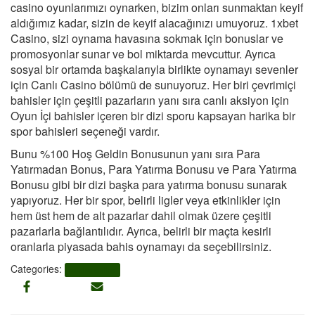
casino oyunlarımızı oynarken, bizim onları sunmaktan keyif
aldığımız kadar, sizin de keyif alacağınızı umuyoruz. 1xbet
Casino, sizi oynama havasına sokmak için bonuslar ve
promosyonlar sunar ve bol miktarda mevcuttur. Ayrıca
sosyal bir ortamda başkalarıyla birlikte oynamayı sevenler
için Canlı Casino bölümü de sunuyoruz. Her biri çevrimiçi
bahisler için çeşitli pazarların yanı sıra canlı aksiyon için
Oyun İçi bahisler içeren bir dizi sporu kapsayan harika bir
spor bahisleri seçeneği vardır.
Bunu %100 Hoş Geldin Bonusunun yanı sıra Para
Yatırmadan Bonus, Para Yatırma Bonusu ve Para Yatırma
Bonusu gibi bir dizi başka para yatırma bonusu sunarak
yapıyoruz. Her bir spor, belirli ligler veya etkinlikler için
hem üst hem de alt pazarlar dahil olmak üzere çeşitli
pazarlarla bağlantılıdır. Ayrıca, belirli bir maçta kesirli
oranlarla piyasada bahis oynamayı da seçebilirsiniz.
Categories:
casino online