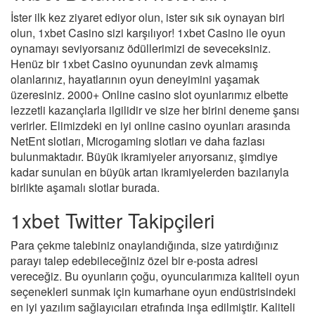
İster ilk kez ziyaret ediyor olun, ister sık ​​sık oynayan biri
olun, 1xbet Casino sizi karşılıyor! 1xbet Casino ile oyun
oynamayı seviyorsanız ödüllerimizi de seveceksiniz.
Henüz bir 1xbet Casino oyunundan zevk almamış
olanlarınız, hayatlarının oyun deneyimini yaşamak
üzeresiniz. 2000+ Online casino slot oyunlarımız elbette
lezzetli kazançlarla ilgilidir ve size her birini deneme şansı
verirler. Elimizdeki en iyi online casino oyunları arasında
NetEnt slotları, Microgaming slotları ve daha fazlası
bulunmaktadır. Büyük ikramiyeler arıyorsanız, şimdiye
kadar sunulan en büyük artan ikramiyelerden bazılarıyla
birlikte aşamalı slotlar burada.
1xbet Twitter Takipçileri
Para çekme talebiniz onaylandığında, size yatırdığınız
parayı talep edebileceğiniz özel bir e-posta adresi
vereceğiz. Bu oyunların çoğu, oyuncularımıza kaliteli oyun
seçenekleri sunmak için kumarhane oyun endüstrisindeki
en iyi yazılım sağlayıcıları etrafında inşa edilmiştir. Kaliteli