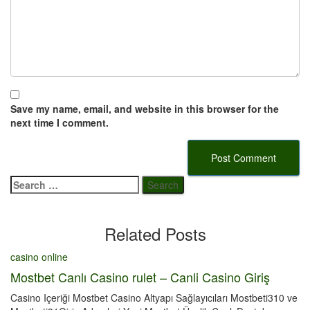
Save my name, email, and website in this browser for the
next time I comment.
Search
for:
Related Posts
casino online
Mostbet Canlı Casino rulet – Canli Casino Giriş
Casino Içeriği Mostbet Casino Altyapı Sağlayıcıları Mostbeti310 ve