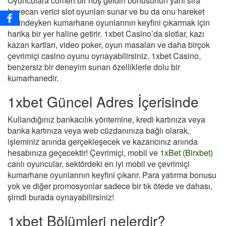
Oyunculara cömert bir hoş geldin bonusunun yanı sıra
heyecan verici slot oyunları sunar ve bu da onu hareket
halindeyken kumarhane oyunlarının keyfini çıkarmak için
harika bir yer haline getirir. 1xbet Casino’da slotlar, kazı
kazan kartları, video poker, oyun masaları ve daha birçok
çevrimiçi casino oyunu oynayabilirsiniz. 1xbet Casino,
benzersiz bir deneyim sunan özelliklerle dolu bir
kumarhanedir.
1xbet Güncel Adres İçerisinde
Kullandığınız bankacılık yöntemine, kredi kartınıza veya
banka kartınıza veya web cüzdanınıza bağlı olarak,
işleminiz anında gerçekleşecek ve kazancınız anında
hesabınıza geçecektir! Çevrimiçi, mobil ve
1xBet (Birxbet)
canlı oyuncular, sektördeki en iyi mobil ve çevrimiçi
kumarhane oyunlarının keyfini çıkarır. Para yatırma bonusu
yok ve diğer promosyonlar sadece bir tık ötede ve dahası,
şimdi burada oynayabilirsiniz!
1xbet Bölümleri nelerdir?